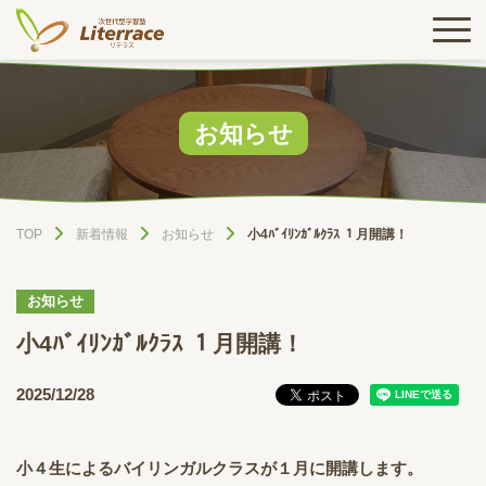
お知らせ
TOP
新着情報
お知らせ
小4ﾊﾞｲﾘﾝｶﾞﾙｸﾗｽ １月開講！
お知らせ
小4ﾊﾞｲﾘﾝｶﾞﾙｸﾗｽ １月開講！
2025/12/28
小４生によるバイリンガルクラスが１月に開講します。